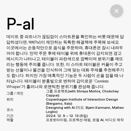
P-al
데이트 중 파트너가 끊임없이 스마트폰을 확인하는 버릇 때문에 답
답하셨다면, पल(Pal)이 제안하는 독특한 해결책에 주목해 보세요. 
이곳에서는 손동작만으로 음식을 주문하며, 휴대폰은 잠시 내려두
어야 합니다. 만약 주문 후에 테이블 위에 휴대폰이 감지되면 경고 
메시지가 나타나고, 테이블이 파란색으로 깜빡이며 분위기를 깨뜨
리는 행동에 주의를 줍니다. 또한, 이 스마트 테이블은 커플이 주고
받는 선물이나 물건을 인식하여 그에 맞는 대화 주제를 추천해주기
도 합니다. 하지만 가장 매혹적인 기능은 두 사람이 손을 잡을 때 나
타납니다. 테이블이 분홍빛으로 변하며 감미로운 'Careless 
Whisper'가 흘러나와 로맨틱한 분위기를 완성해 줍니다.
그룹 프로젝트(with Shreya Mishra, Chokchey 
그룹 / 개인
Cappai)
위치
Copenhagen Institute of Interaction Design 
(Bergamo, Italy)
Designing with AI (지도: 
Bjørn Karmann, 
Matteo 
코스
Loglio
)
기간
2024. 12. 9 ~ 12. 13 (5일)
역할
프로토타이핑, 프로젝션 매핑, 로컬 AI, 비디오 제작